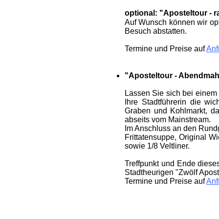
optional: "Apostel­tour - 
Auf Wunsch können wir opti
Besuch abstatten.
Termine und Preise auf
Anf
"Apostel­tour - Abend­mah
Lassen Sie sich bei einem s
Ihre Stadt­führerin die wi
Graben und Kohl­markt, da
abseits vom Main­stream.
Im Anschluss an den Rund­g
Frittaten­suppe, Original Wi
sowie 1/8 Veltliner.
Treff­punkt und Ende dieses
Stadt­heurigen "Zwölf Apost
Termine und Preise auf
Anf