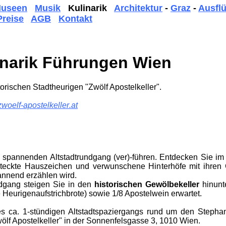
useen
Musik
Kulinarik
Architektur
-
Graz
-
Ausfl
Preise
AGB
Kontakt
narik Führ­ung­en Wien
tor­ischen Stadt­heurigen "Zwölf Apostel­keller"
.
zwoelf-apostel
keller
.at
spannenden Altstadt­rund­gang (ver)-führen. Ent­decken Sie i
teckte Haus­zeichen und ver­wunschene Hinter­höfe mit ihren
pannend erzählen wird.
­gang steigen Sie in den
hist­orisch­en Gewölbe­keller
hinunte
Heu­rigen­aufstrich­brote) sowie 1/8 Apostel­wein er­wartet.
s ca. 1-stündigen Alt­stadt­spazier­gangs rund um den Stephan
ölf Apostel­keller" in der Sonnen­fels­gasse 3, 1010 Wien.