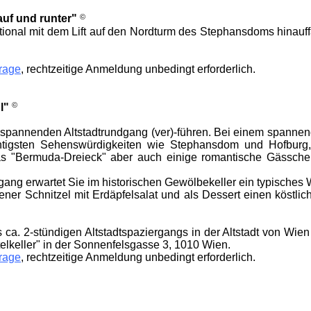
©
rauf und runter"
onal mit dem Lift auf den Nord­turm des Stephans­doms hinauf
rage
, recht­zeitige Anmeldung un­bedingt erforder­lich.
©
l"
pannenden Alt­stadt­rund­gang (ver)-führen. Bei einem spannende
chtigsten Sehens­würdig­keiten wie Stephans­dom und Hof­burg
s "Bermuda-Drei­eck" aber auch einige romant­ische Gässche
ang erwartet Sie im historischen Gewölbe­keller ein typische
ener Schnitzel mit Erd­äpfel­salat und als Dessert einen köst­lic
 ca. 2-stündigen Alt­stadt­spazier­gangs in der Alt­stadt von Wie
el­keller" in der Sonnen­fels­gasse 3, 1010 Wien.
rage
, recht­zeitige Anm­eldung unbedingt erforder­lich.