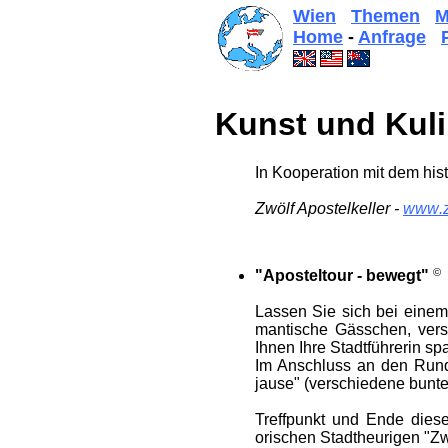
Wien
Themen
M
Home
-
Anfrage
Kunst und Kuli­
In Ko­opera­tion mit dem his
Zwölf Apostel­keller -
www
.
©
"Apostel­tour - bewegt"
Lassen Sie sich bei einem 
mantische Gässchen, ver­s
Ihnen Ihre Stadt­führerin s
Im Anschluss an den Rund
jause" (ver­schiedene bunte 
Treff­punkt und Ende diese
orischen Stadt­heurigen "Zw