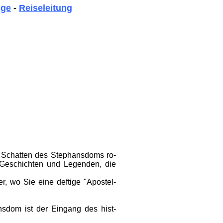
üge
-
Reiseleitung
m Schatten des Stephans­doms ro­
 Geschicht­en und Legenden, die
r, wo Sie eine deftige "Apostel­
s­dom ist der Ein­gang des hist­