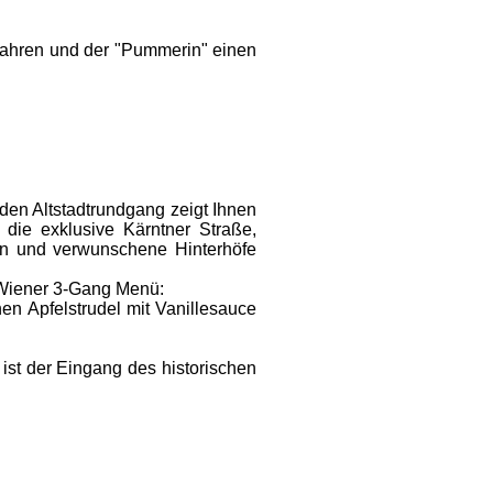
­fahren und der "Pummerin" einen
n Alt­stadt­rund­gang zeigt Ihnen
, die exklusive Kärntner Straße,
n und ver­wunschene Hinte­rhöfe
s Wiener 3-Gang Menü:
hen Apfel­strudel mit Vanille­sauce
n ist der Eingang des historischen